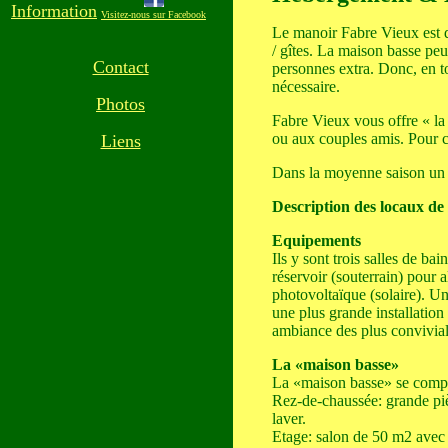
Information
Visitez-nous sur Facebook
Le manoir Fabre Vieux est d
/ gîtes. La maison basse pe
Contact
personnes extra. Donc, en t
nécessaire.
Photos
Fabre Vieux vous offre « la 
ou aux couples amis. Pour c
Liens
Dans la moyenne saison un o
Description des locaux de
Equipements
Ils y sont trois salles de ba
réservoir (souterrain) pour 
photovoltaïque (solaire). Un
une plus grande installation 
ambiance des plus convivial
La «maison basse»
La «maison basse» se compose
Rez-de-chaussée: grande piè
laver.
Etage: salon de 50 m2 avec c