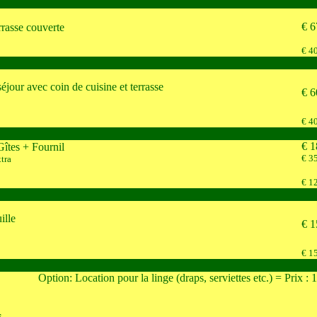
€ 6
rrasse couverte
€ 40
éjour avec coin de cuisine et terrasse
€ 6
€ 40
€ 1
Gîtes + Fournil
€ 35
xtra
€ 12
ille
€ 1
€ 15
Option: Location pour la linge (draps, serviettes etc.) = Prix :
s