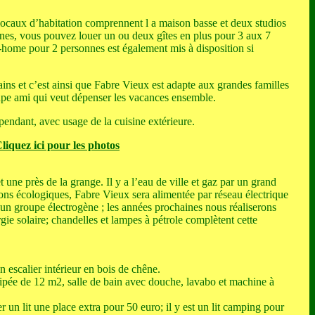
locaux d’habitation comprennent l a maison basse et deux studios
nes, vous pouvez louer un ou deux gîtes en plus pour 3 aux 7
-home pour 2 personnes est également mis à disposition si
ains et c’est ainsi que Fabre Vieux est adapte aux grandes familles
upe ami qui veut dépenser les vacances ensemble.
ndant, avec usage de la cuisine extérieure.
liquez ici pour les photos
et une près de la grange. Il y a l’eau de ville et gaz par un grand
isons écologiques, Fabre Vieux sera alimentée par réseau électrique
 d’un groupe électrogène ; les années prochaines nous réaliserons
ergie solaire; chandelles et lampes à pétrole complètent cette
n escalier intérieur en bois de chêne.
ipée de 12 m2, salle de bain avec douche, lavabo et machine à
 un lit une place extra pour 50 euro; il y est un lit camping pour