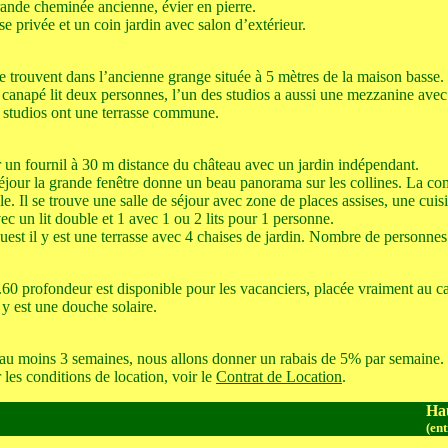
rande cheminée ancienne, évier en pierre.
e privée et un coin jardin avec salon d’extérieur.
se trouvent dans l’ancienne grange située à 5 mètres de la maison basse
 canapé lit deux personnes, l’un des studios a aussi une mezzanine avec
x studios ont une terrasse commune.
 un fournil à 30 m distance du château avec un jardin indépendant.
 séjour la grande fenêtre donne un beau panorama sur les collines. La c
. Il se trouve une salle de séjour avec zone de places assises, une cui
c un lit double et 1 avec 1 ou 2 lits pour 1 personne.
-ouest il y est une terrasse avec 4 chaises de jardin. Nombre de personn
60 profondeur est disponible pour les vacanciers, placée vraiment au c
l y est une douche solaire.
 au moins 3 semaines, nous allons donner un rabais de 5% par semaine.
 les conditions de location, voir le
Contrat de Location
.
Hau
(ent