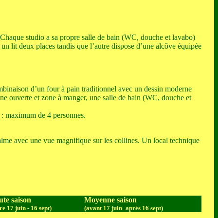
. Chaque studio a sa propre salle de bain (WC, douche et lavabo)
 un lit deux places tandis que l’autre dispose d’une alcôve équipée
ombinaison d’un four à pain traditionnel avec un dessin moderne
sine ouverte et zone à manger, une salle de bain (WC, douche et
es : maximum de 4 personnes.
alme avec une vue magnifique sur les collines. Un local technique
te saison
Moyenne saison
re 17 juin - 16 sept)
(avant 17 juin–après 16 sept)