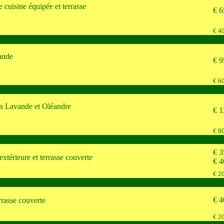
 cuisine équipée et terrasse
€ 6
€ 40
ande
€ 9
€ 60
tes Lavande et Oléandre
€ 1
€ 80
€ 3
extérieure et terrasse couverte
€ 4
€ 20
€ 4
rrasse couverte
€ 20