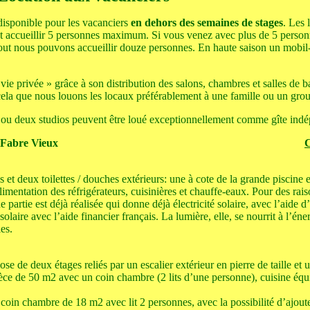
isponible pour les vacanciers
en dehors des semaines de stages
. Les 
ut accueillir 5 personnes maximum. Si vous venez avec plus de 5 person
out nous pouvons accueillir douze personnes. En haute saison un mobil
vie privée » grâce à son distribution des salons, chambres et salles de b
ela que nous louons les locaux préférablement à une famille ou un gro
u deux studios peuvent être loué exceptionnellement comme gîte indépe
 Fabre Vieux
C
ins et deux toilettes / douches extérieurs: une à cote de la grande piscine 
alimentation des réfrigérateurs, cuisinières et chauffe-eaux. Pour des ra
e partie est déjà réalisée qui donne déjà électricité solaire, avec l’aide
solaire avec l’aide financier français. La lumière, elle, se nourrit à l’én
es.
 de deux étages reliés par un escalier extérieur en pierre de taille et u
ce de 50 m2 avec un coin chambre (2 lits d’une personne), cuisine équ
oin chambre de 18 m2 avec lit 2 personnes, avec la possibilité d’ajouter