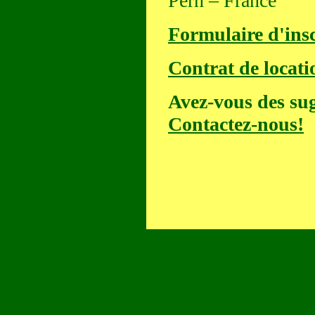
Pern – France
Formulaire d'insc
Contrat de locati
Avez-vous des sug
Contactez-nous!